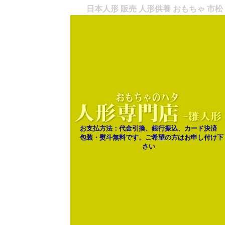
日本人形 販売 人形供養 おもちゃ 市松 
お支払方法：代金引換、銀行振込、カード決済
包装・熨斗無料です。ご希望の方はお申し付け下
さい