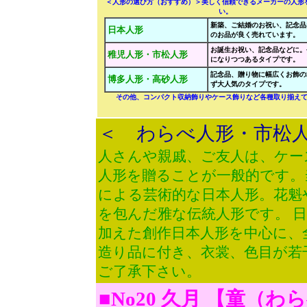
＜人形の選び方（おすすめ）＞
美しく信頼できるメーカーの人形
い。
新築、ご結婚のお祝い、記念品
日本人形
のお品が良く売れています。
お誕生お祝い、記念品などに。
稚児人形・市松人形
になりつつあるタイプです。
記念品、贈り物に幅広くお飾の
博多人形・
高砂人形
ず大人気のタイプです。
その他、コンパクト収納飾りやケース飾りなど各種取り揃え
＜ わらべ人形・市松
人さんや親戚、ご友人は、ケー
人形を贈ることが一般的です。
による芸術的な日本人形。花魁
を包んだ雅な伝統人形です。 
加えた創作日本人形を中心に、
造り品に付き、衣裳、色目が若
ご了承下さい。
■No20 久月 【童（