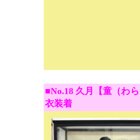
■No.18 久月【童（
衣装着