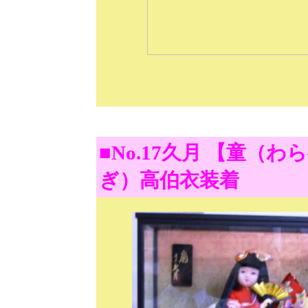
■No.17久月 【童（
ぎ）高伯衣装着