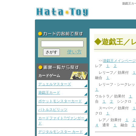
遊戯王カ
◆遊戯王／
使い方
<<
遊戯王メインページ
レア
１
２
レリーフ／ 効果付
１
カードゲーム
融合
１
デュエルマスターズ
レリーフ・シークレッ
１
遊戯王カード
ウルトラ／ 効果付
１
ポケットモンスターカード
合
１
２
シンクロ
スーパー／ 効果付
１
バトルスピリッツ
クロ
１
カードファイト!!ヴァンガー
レア／ 効果付
１
２
ド
４
通常
１
融合
１
デジタルモンスター カード