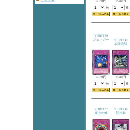
4980円
4980円
枚
枚
YURT129
ボム・ガー
YURT130
ド
本陣強襲
4980円
4980円
枚
枚
YURT137
YURT138
魔力の棘
誤作動