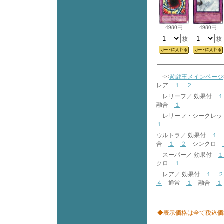
4980円
4980円
枚
枚
<<
遊戯王メインページ
レア
１
２
レリーフ／ 効果付
１
融合
１
レリーフ・シークレッ
１
ウルトラ／ 効果付
１
合
１
２
シンクロ
スーパー／ 効果付
１
クロ
１
レア／ 効果付
１
２
４
通常
１
融合
１
◆表示価格は全て税込価