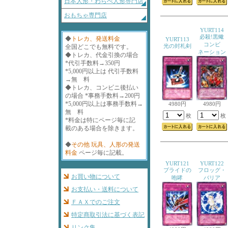
日本人形・わらべ人形専門店
おもちゃ専門店
YURT114
必殺!黒蠍
◆
トレカ、発送料金
YURT113
コンビ
光の封札剣
全国どこでも無料です。
ネーション
◆トレカ、代金引換の場合
*代引手数料→350円
*5,000円以上は 代引手数料
→無 料
◆トレカ、コンビニ後払い
の場合 *事務手数料→200円
*5,000円以上は事務手数料→
4980円
4980円
無 料
枚
枚
*料金は特にページ毎に記
載のある場合を除きます。
◆
その他 玩具、人形の発送
料金
ページ毎に記載。
YURT121
YURT122
プライドの
フロッグ・
お買い物について
咆哮
バリア
お支払い・送料について
ＦＡＸでのご注文
特定商取引法に基づく表記
リンク集