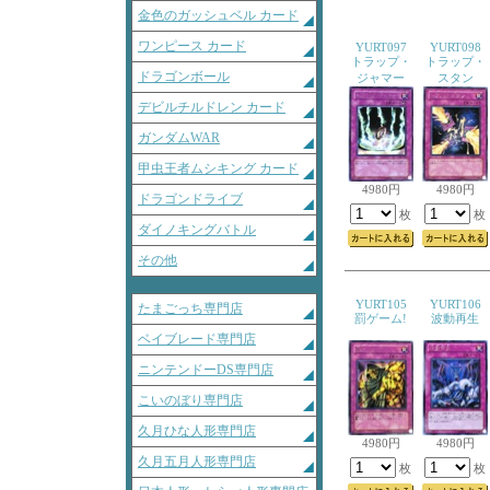
金色のガッシュベル カード
ワンピース カード
YURT097
YURT098
トラップ・
トラップ・
ドラゴンボール
ジャマー
スタン
デビルチルドレン カード
ガンダムWAR
甲虫王者ムシキング カード
4980円
4980円
ドラゴンドライブ
枚
枚
ダイノキングバトル
その他
YURT105
YURT106
たまごっち専門店
罰ゲーム!
波動再生
ベイブレード専門店
ニンテンドーDS専門店
こいのぼり専門店
久月ひな人形専門店
4980円
4980円
久月五月人形専門店
枚
枚