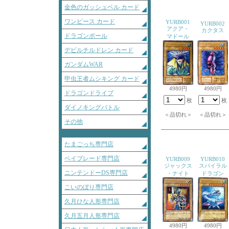
金色のガッシュベル カード
ワンピース カード
YURB001
YURB002
アクア・
カクタス
ドラゴンボール
マドール
デビルチルドレン カード
ガンダムWAR
甲虫王者ムシキング カード
4980円
4980円
ドラゴンドライブ
枚
枚
ダイノキングバトル
＜品切れ＞
＜品切れ＞
その他
たまごっち専門店
ベイブレード専門店
YURB009
YURB010
ジャックス
スパイラル
ニンテンドーDS専門店
・ナイト
ドラゴン
こいのぼり専門店
久月ひな人形専門店
久月五月人形専門店
4980円
4980円