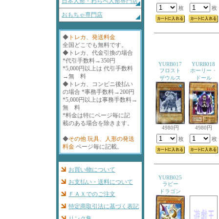
日本人形・わらべ人形専門店
枚
枚
おもちゃ専門店
◆
トレカ、発送料金
全国どこでも無料です。
◆トレカ、代金引換の場合
*代引手数料→350円
YURB017
YURB018
*5,000円以上は 代引手数料
フロスト
ホーリー・
→無 料
ザウルス
ドール
◆トレカ、コンビニ後払い
の場合 *事務手数料→200円
*5,000円以上は事務手数料→
無 料
*料金は特にページ毎に記
載のある場合を除きます。
4980円
4980円
◆
その他 玩具、人形の発送
枚
枚
料金
ページ毎に記載。
お買い物について
YURB025
お支払い・送料について
ラビー
ドラゴン
ＦＡＸでのご注文
特定商取引法に基づく表記
リンク集