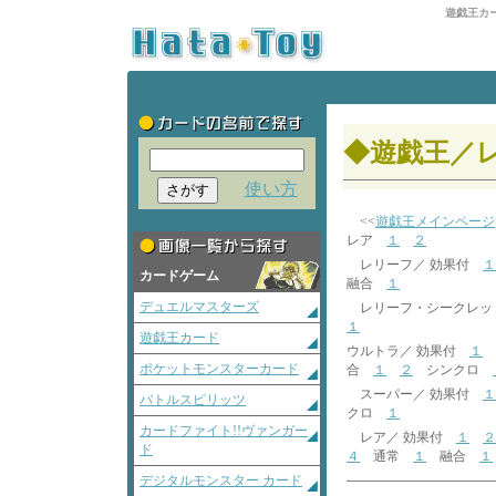
遊戯王カ
◆遊戯王／
使い方
<<
遊戯王メインページ
レア
１
２
レリーフ／ 効果付
１
カードゲーム
融合
１
デュエルマスターズ
レリーフ・シークレッ
１
遊戯王カード
ウルトラ／ 効果付
１
ポケットモンスターカード
合
１
２
シンクロ
スーパー／ 効果付
１
バトルスピリッツ
クロ
１
カードファイト!!ヴァンガー
レア／ 効果付
１
２
ド
４
通常
１
融合
１
デジタルモンスター カード