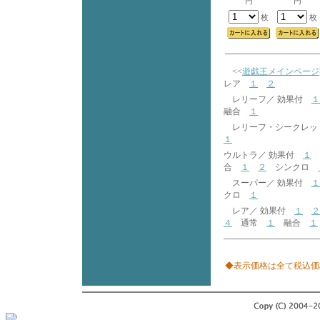
円
円
枚
枚
<<
遊戯王メインページ
レア
１
２
レリーフ／ 効果付
１
融合
１
レリーフ・シークレッ
１
ウルトラ／ 効果付
１
合
１
２
シンクロ
スーパー／ 効果付
１
クロ
１
レア／ 効果付
１
２
４
通常
１
融合
１
◆表示価格は全て税込価