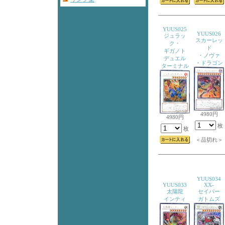
YUUS025
YUUS026
ジュラッ
スカーレッ
ク・
ド
ギガノト
・ノヴァ
デュエル
・ドラゴン
ターミナル
4980円
4980円
枚
枚
＜品切れ＞
YUUS034
YUUS033
XX-
太陽龍
セイバー
インティ
ガトムズ