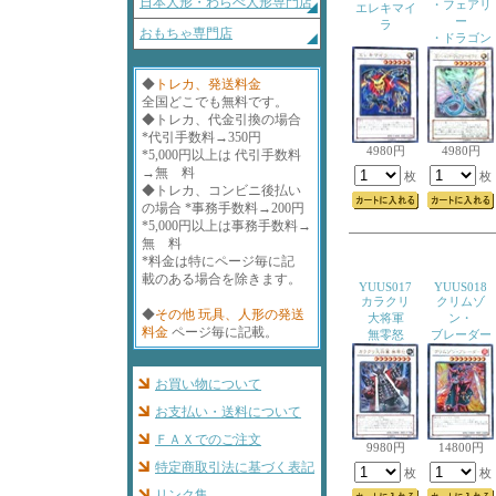
日本人形・わらべ人形専門店
・フェアリ
エレキマイ
ー
ラ
おもちゃ専門店
・ドラゴン
◆
トレカ、発送料金
全国どこでも無料です。
◆トレカ、代金引換の場合
*代引手数料→350円
4980円
4980円
*5,000円以上は 代引手数料
→無 料
枚
枚
◆トレカ、コンビニ後払い
の場合 *事務手数料→200円
*5,000円以上は事務手数料→
無 料
*料金は特にページ毎に記
載のある場合を除きます。
YUUS017
YUUS018
カラクリ
クリムゾ
◆
その他 玩具、人形の発送
大将軍
ン・
料金
ページ毎に記載。
無零怒
ブレーダー
お買い物について
お支払い・送料について
ＦＡＸでのご注文
9980円
14800円
特定商取引法に基づく表記
枚
枚
リンク集