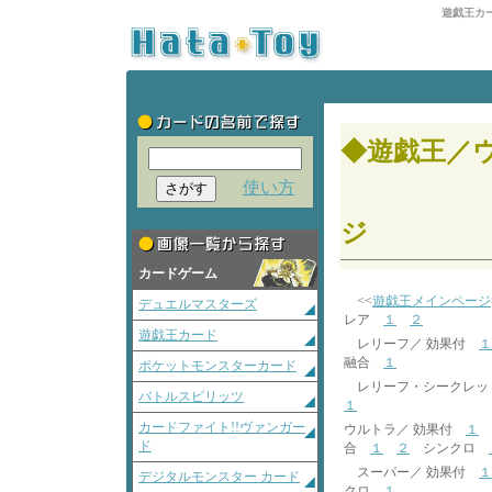
遊戯王カ
◆遊戯王／
使い方
シンク
ジ
カードゲーム
<<
遊戯王メインページ
デュエルマスターズ
レア
１
２
遊戯王カード
レリーフ／ 効果付
１
融合
１
ポケットモンスターカード
レリーフ・シークレッ
バトルスピリッツ
１
カードファイト!!ヴァンガー
ウルトラ／ 効果付
１
ド
合
１
２
シンクロ
スーパー／ 効果付
１
デジタルモンスター カード
クロ
１