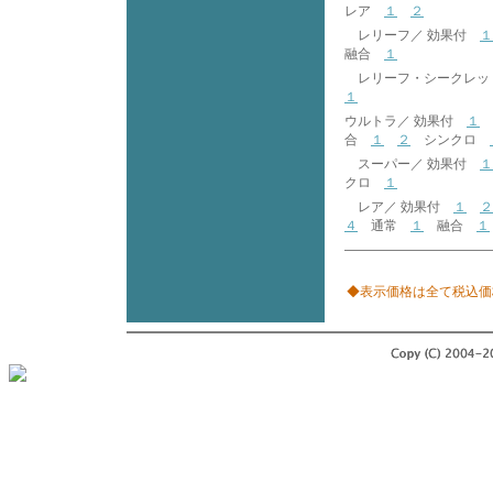
レア
１
２
レリーフ／ 効果付
１
融合
１
レリーフ・シークレッ
１
ウルトラ／ 効果付
１
合
１
２
シンクロ
スーパー／ 効果付
１
クロ
１
レア／ 効果付
１
２
４
通常
１
融合
１
◆表示価格は全て税込価