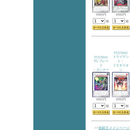
9980円
4980円
枚
枚
YUUS042
トライデン
YUUS041
TG ブレー
ト・
ド
ドラギリオ
・ガンナー
ン
4980円
4980円
枚
枚
<<
遊戯王メインページ