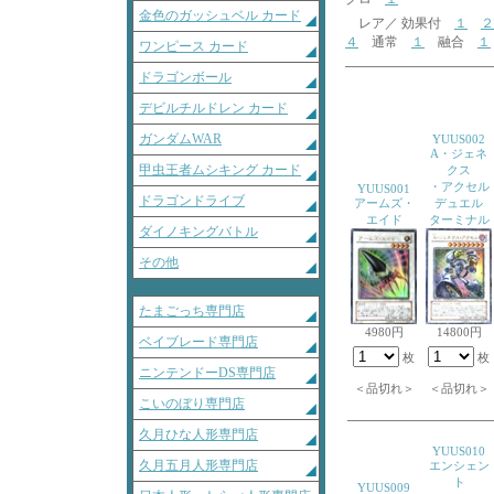
金色のガッシュベル カード
レア／ 効果付
１
２
４
通常
１
融合
１
ワンピース カード
ドラゴンボール
デビルチルドレン カード
ガンダムWAR
YUUS002
A・ジェネ
甲虫王者ムシキング カード
クス
・アクセル
YUUS001
ドラゴンドライブ
アームズ・
デュエル
エイド
ターミナル
ダイノキングバトル
その他
たまごっち専門店
4980円
14800円
ベイブレード専門店
枚
枚
ニンテンドーDS専門店
＜品切れ＞
＜品切れ＞
こいのぼり専門店
久月ひな人形専門店
YUUS010
久月五月人形専門店
エンシェン
ト
YUUS009