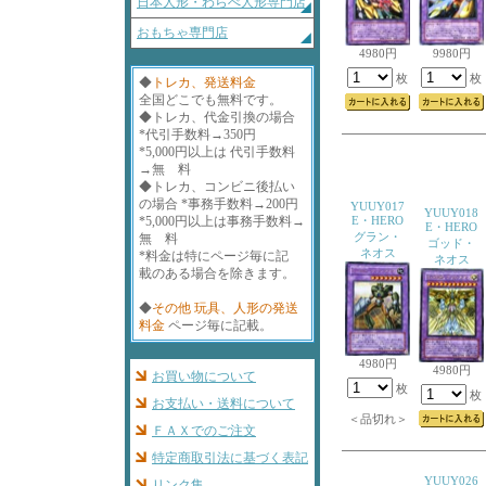
日本人形・わらべ人形専門店
おもちゃ専門店
4980円
9980円
枚
枚
◆
トレカ、発送料金
全国どこでも無料です。
◆トレカ、代金引換の場合
*代引手数料→350円
*5,000円以上は 代引手数料
→無 料
◆トレカ、コンビニ後払い
の場合 *事務手数料→200円
YUUY017
YUUY018
*5,000円以上は事務手数料→
E・HERO
E・HERO
グラン・
無 料
ゴッド・
ネオス
*料金は特にページ毎に記
ネオス
載のある場合を除きます。
◆
その他 玩具、人形の発送
料金
ページ毎に記載。
4980円
4980円
お買い物について
枚
枚
お支払い・送料について
＜品切れ＞
ＦＡＸでのご注文
特定商取引法に基づく表記
YUUY026
リンク集