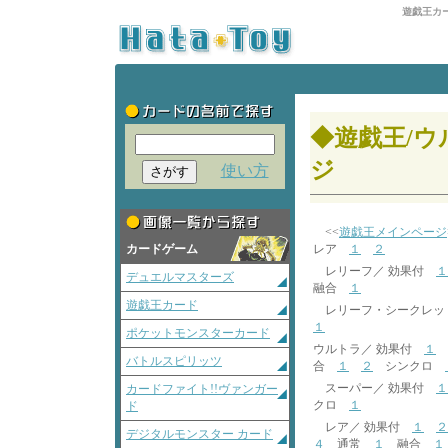
遊戯王カ
◆遊戯王/ウ
ジ
使い方
<<
遊戯王メインページ
カードゲーム
レア
１
２
レリーフ／ 効果付
１
デュエルマスターズ
融合
１
遊戯王カード
レリーフ・シークレッ
１
ポケットモンスターカード
ウルトラ／ 効果付
１
バトルスピリッツ
合
１
２
シンクロ
スーパー／ 効果付
１
カードファイト!!ヴァンガー
クロ
１
ド
レア／ 効果付
１
２
デジタルモンスター カード
４
通常
１
融合
１