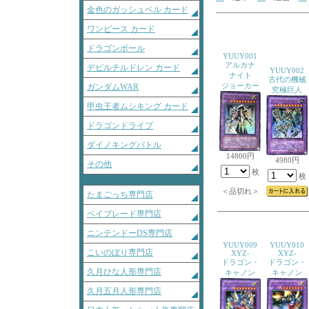
金色のガッシュベル カード
ワンピース カード
ドラゴンボール
YUUY001
アルカナ
デビルチルドレン カード
YUUY002
ナイト
古代の機械
ジョーカー
ガンダムWAR
究極巨人
甲虫王者ムシキング カード
ドラゴンドライブ
ダイノキングバトル
14800円
4980円
その他
枚
枚
＜品切れ＞
たまごっち専門店
ベイブレード専門店
ニンテンドーDS専門店
YUUY009
YUUY010
こいのぼり専門店
XYZ-
XYZ-
ドラゴン・
ドラゴン・
久月ひな人形専門店
キャノン
キャノン
久月五月人形専門店