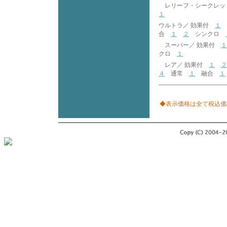
レリーフ・シークレッ
１
ウルトラ／ 効果付
１
合
１
２
シンクロ
スーパー／ 効果付
１
クロ
１
レア／ 効果付
１
２
４
通常
１
融合
１
◆表示価格は全て税込価