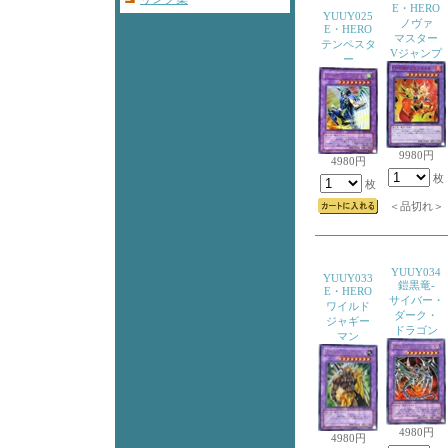
E・HERO
YUUY025
ノヴァ
E・HERO
マスター
テンペスタ
Vジャンプ
ー
9980円
4980円
枚
枚
＜品切れ＞
YUUY034
YUUY033
鎧黒竜-
E・HERO
サイバー・
ワイルド
ダーク・
ジャギー
ドラゴン
マン
4980円
4980円