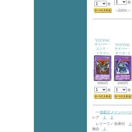
枚
枚
＜品切れ＞
YUUY041
サイバー・
YUUY042
エンド・
サイバー・
ドラゴン
オーガ・2
9980円
4980円
枚
枚
<<
遊戯王メインページ
レア
１
２
レリーフ／ 効果付
１
融合
１