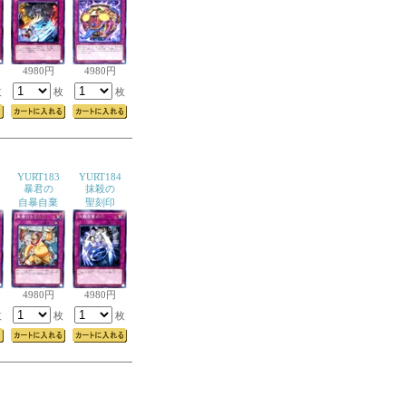
4980円
4980円
枚
枚
枚
YURT183
YURT184
暴君の
抹殺の
自暴自棄
聖刻印
4980円
4980円
枚
枚
枚