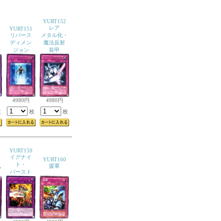
YURT152
レア
YURT151
リバース
メタル化・
ト
ディメン
魔法反射
ジョン
装甲
4980円
4980円
枚
枚
枚
YURT159
イグナイ
YURT160
ト・
気
援軍
バースト