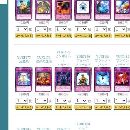
4980円
4980円
4980円
4980円
4980円
4980円
枚
枚
枚
枚
枚
YURT179
ピンポイン
YURT180
YURT181
YURT182
YURT177
YURT178
ト
フォース
ブラック・
ブレイン
反魔鏡
彼岸の沈溺
・ガード
フィールド
バック
ハザード
4980円
4980円
4980円
4980円
4980円
4980円
枚
枚
枚
枚
枚
YURT188
レッド
YURT185
YURT186
YURT187