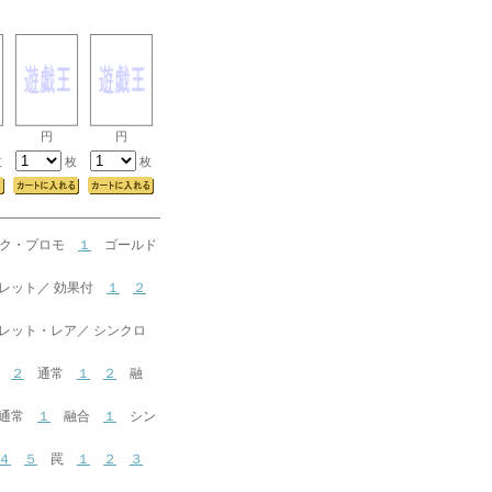
円
円
枚
枚
枚
ック・プロモ
１
ゴールド
ット／ 効果付
１
２
ト・レア／ シンクロ
２
通常
１
２
融
通常
１
融合
１
シン
４
５
罠
１
２
３