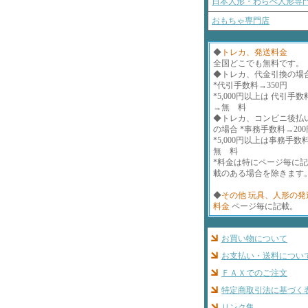
日本人形・わらべ人形専
おもちゃ専門店
◆
トレカ、発送料金
全国どこでも無料です。
◆トレカ、代金引換の場
*代引手数料→350円
*5,000円以上は 代引手数
→無 料
◆トレカ、コンビニ後払
の場合 *事務手数料→200
*5,000円以上は事務手数
無 料
*料金は特にページ毎に
載のある場合を除きます
◆
その他 玩具、人形の発
料金
ページ毎に記載。
お買い物について
お支払い・送料につい
ＦＡＸでのご注文
特定商取引法に基づく
リンク集