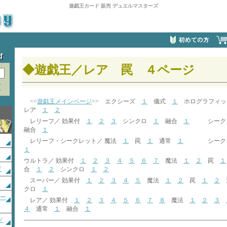
遊戯王カード 販売 デュエルマスターズ
◆遊戯王／レア 罠 ４ページ
方
<<
遊戯王メインページ
>> エクシーズ
１
儀式
１
ホログラフィ
レア
１
２
レリーフ／ 効果付
１
２
３
シンクロ
１
融合
１
シークレ
融合
１
レリーフ・シークレット／ 魔法
１
罠
１
通常
１
シークレッ
１
ウルトラ／ 効果付
１
２
３
４
５
６
７
魔法
１
２
罠
１
ド
合
１
２
シンクロ
１
２
スーパー／ 効果付
１
２
３
４
５
魔法
１
２
罠
１
２
クロ
１
ガー
レア／ 効果付
１
２
３
４
５
６
７
８
魔法
１
２
３
４
通常
１
融合
１
ド