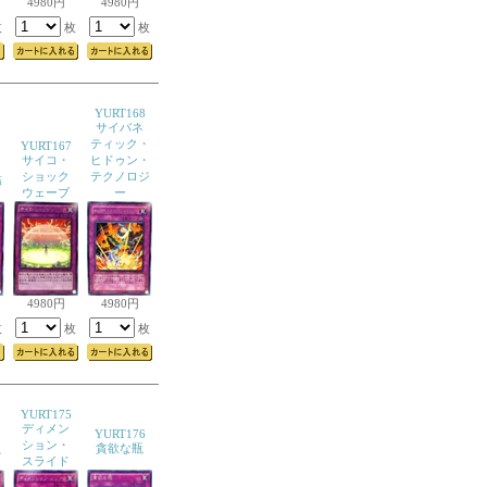
4980円
4980円
枚
枚
枚
YURT168
サイバネ
ティック・
YURT167
サイコ・
ヒドゥン・
ショック
テクノロジ
結
ウェーブ
ー
4980円
4980円
枚
枚
枚
YURT175
ディメン
YURT176
ション・
え
貪欲な瓶
スライド