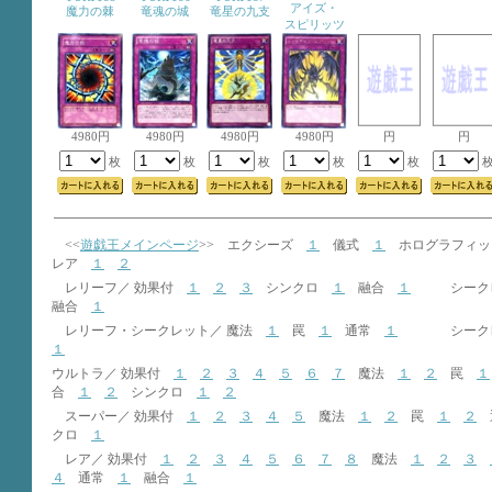
アイズ・
魔力の棘
竜魂の城
竜星の九支
スピリッツ
4980円
4980円
4980円
4980円
円
円
枚
枚
枚
枚
枚
<<
遊戯王メインページ
>> エクシーズ
１
儀式
１
ホログラフィ
レア
１
２
レリーフ／ 効果付
１
２
３
シンクロ
１
融合
１
シークレ
融合
１
レリーフ・シークレット／ 魔法
１
罠
１
通常
１
シークレッ
１
ウルトラ／ 効果付
１
２
３
４
５
６
７
魔法
１
２
罠
１
合
１
２
シンクロ
１
２
スーパー／ 効果付
１
２
３
４
５
魔法
１
２
罠
１
２
クロ
１
レア／ 効果付
１
２
３
４
５
６
７
８
魔法
１
２
３
４
通常
１
融合
１