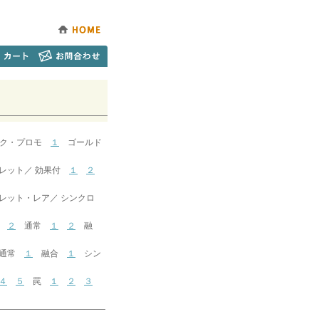
ック・プロモ
１
ゴールド
ット／ 効果付
１
２
ト・レア／ シンクロ
２
通常
１
２
融
通常
１
融合
１
シン
４
５
罠
１
２
３