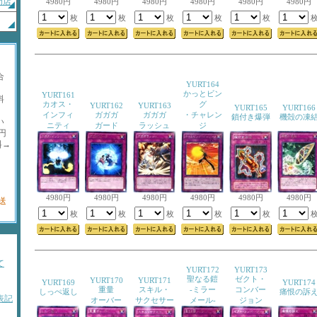
門店
4980円
4980円
4980円
4980円
4980円
4980円
枚
枚
枚
枚
枚
合
YURT164
かっとビン
YURT161
料
カオス・
グ
YURT162
YURT163
YURT165
YURT166
インフィ
ガガガ
ガガガ
・チャレン
鎖付き爆弾
機殻の凍
い
ニティ
ガード
ラッシュ
ジ
円
料→
記
。
4980円
4980円
4980円
4980円
4980円
4980円
送
枚
枚
枚
枚
枚
て
YURT172
YURT173
聖なる鎧
ゼクト・
YURT170
YURT171
YURT169
YURT174
重量
スキル・
-ミラー
コンバー
しっぺ返し
痛恨の訴
表記
オーバー
サクセサー
メール-
ジョン