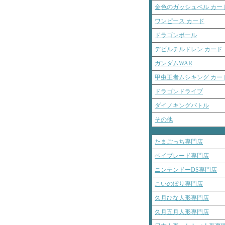
金色のガッシュベル カー
ワンピース カード
ドラゴンボール
デビルチルドレン カード
ガンダムWAR
甲虫王者ムシキング カー
ドラゴンドライブ
ダイノキングバトル
その他
たまごっち専門店
ベイブレード専門店
ニンテンドーDS専門店
こいのぼり専門店
久月ひな人形専門店
久月五月人形専門店