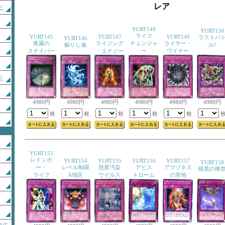
レア
ド
YURT148
YURT150
ライフ
YURT145
YURT147
YURT149
ラストバ
YURT146
夜霧の
ライジング
チェンジャ
ライヤー・
蘇りし魂
ル!
スナイパー
・エナジー
ー
ワイヤー
ド
4980円
4980円
4980円
4980円
4980円
4980円
枚
枚
枚
枚
枚
YURT153
レインボ
YURT154
YURT155
YURT156
YURT157
YURT158
ー・
レベル制限
惑星汚染
アビス
アマゾネス
暗黒の瘴
ライフ
A地区
ウイルス
トローム
の意地