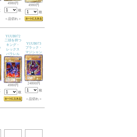
4980円
4980円
枚
枚
枚
＞
＜品切れ＞
YUUB072
二頭を持つ
YUUB073
キング・
の
ブラック・
レックス
マジシャン
パラレル
24800円
4980円
枚
枚
枚
＞
＜品切れ＞