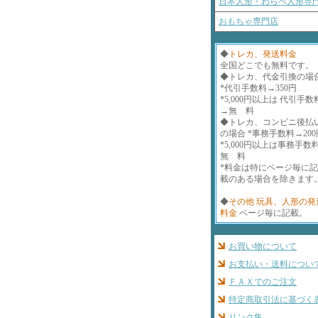
日本人形・わらべ人形専
おもちゃ専門店
◆
トレカ、発送料金
全国どこでも無料です。
◆トレカ、代金引換の場
*代引手数料→350円
*5,000円以上は 代引手数
→無 料
◆トレカ、コンビニ後払
の場合 *事務手数料→200
*5,000円以上は事務手数
無 料
*料金は特にページ毎に
載のある場合を除きます
◆
その他 玩具、人形の発
料金
ページ毎に記載。
お買い物について
お支払い・送料につい
ＦＡＸでのご注文
特定商取引法に基づく
リンク集