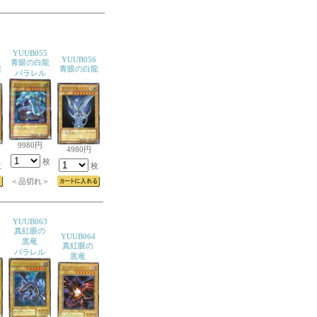
YUUB055
YUUB056
青眼の白龍
龍
青眼の白龍
パラレル
9980円
4980円
枚
枚
枚
＜品切れ＞
YUUB063
真紅眼の
YUUB064
黒竜
真紅眼の
パラレル
黒竜