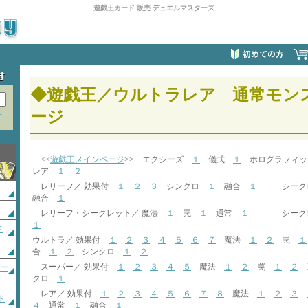
遊戯王カード 販売 デュエルマスターズ
◆遊戯王／ウルトラレア 通常モン
ージ
方
<<
遊戯王メインページ
>> エクシーズ
１
儀式
１
ホログラフィ
レア
１
２
レリーフ／ 効果付
１
２
３
シンクロ
１
融合
１
シークレ
融合
１
レリーフ・シークレット／ 魔法
１
罠
１
通常
１
シークレッ
１
ド
ウルトラ／ 効果付
１
２
３
４
５
６
７
魔法
１
２
罠
１
合
１
２
シンクロ
１
２
スーパー／ 効果付
１
２
３
４
５
魔法
１
２
罠
１
２
ガー
クロ
１
レア／ 効果付
１
２
３
４
５
６
７
８
魔法
１
２
３
ド
４
通常
１
融合
１