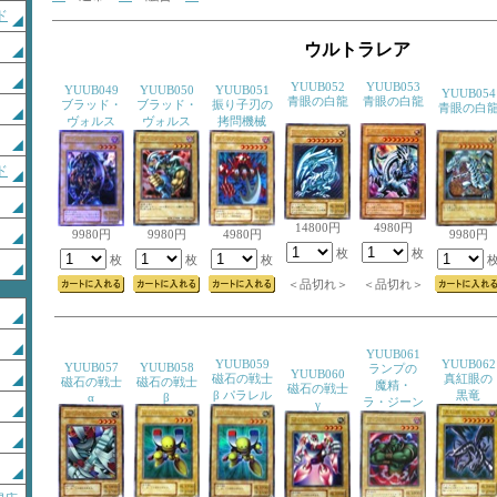
ド
ウルトラレア
YUUB052
YUUB053
YUUB049
YUUB050
YUUB051
YUUB054
青眼の白龍
青眼の白龍
ブラッド・
ブラッド・
振り子刃の
青眼の白
ヴォルス
ヴォルス
拷問機械
ド
14800円
4980円
9980円
9980円
4980円
9980円
枚
枚
枚
枚
枚
＜品切れ＞
＜品切れ＞
YUUB061
YUUB059
YUUB062
YUUB057
YUUB058
ランプの
YUUB060
磁石の戦士
真紅眼の
磁石の戦士
磁石の戦士
魔精・
磁石の戦士
β パラレル
黒竜
α
β
ラ・ジーン
γ