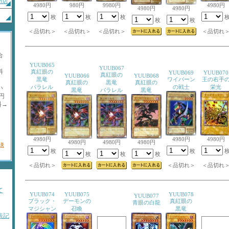
門店
4980円
980円
9980円
4980円
4980円
4980円
枚
枚
枚
枚
枚
＜品切れ＞
＜品切れ＞
＜品切れ＞
＜品切れ
合
YUUB065
YUUB067
料
真紅眼の
YUUB069
YUUB070
真紅眼の
YUUB066
YUUB068
黒竜
ワイバーン
王の右手
真紅眼の
黒竜
真紅眼の
パラレル
の戦士
栄光
い
黒竜
パラレル
黒竜
円
料→
記
。
4980円
4980円
4980円
4980円
4980円
4980円
送
枚
枚
枚
枚
枚
＜品切れ＞
＜品切れ＞
＜品切れ
て
YUUB074
YUUB075
YUUB078
YUUB077
ブラック・
デーモンの
真紅眼の
青眼の白龍
マジシャン
召喚
黒竜
表記