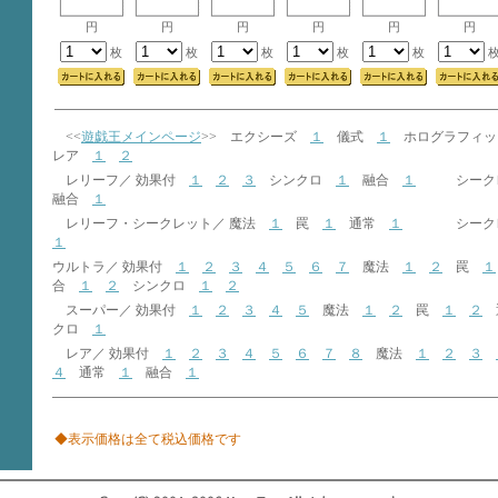
円
円
円
円
円
円
枚
枚
枚
枚
枚
<<
遊戯王メインページ
>> エクシーズ
１
儀式
１
ホログラフィ
レア
１
２
レリーフ／ 効果付
１
２
３
シンクロ
１
融合
１
シークレ
融合
１
レリーフ・シークレット／ 魔法
１
罠
１
通常
１
シークレッ
１
ウルトラ／ 効果付
１
２
３
４
５
６
７
魔法
１
２
罠
１
合
１
２
シンクロ
１
２
スーパー／ 効果付
１
２
３
４
５
魔法
１
２
罠
１
２
クロ
１
レア／ 効果付
１
２
３
４
５
６
７
８
魔法
１
２
３
４
通常
１
融合
１
◆表示価格は全て税込価格です