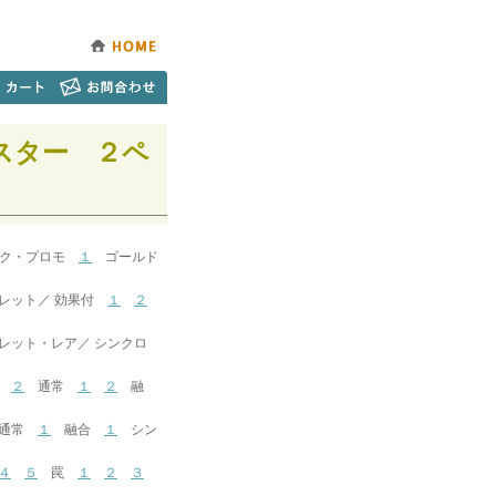
スター ２ペ
ック・プロモ
１
ゴールド
ット／ 効果付
１
２
ト・レア／ シンクロ
２
通常
１
２
融
通常
１
融合
１
シン
４
５
罠
１
２
３