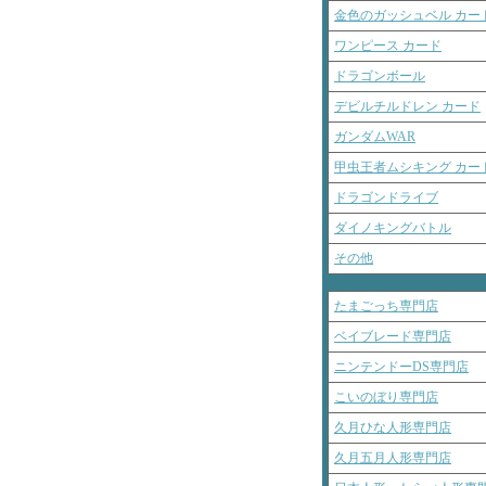
金色のガッシュベル カー
ワンピース カード
ドラゴンボール
デビルチルドレン カード
ガンダムWAR
甲虫王者ムシキング カー
ドラゴンドライブ
ダイノキングバトル
その他
たまごっち専門店
ベイブレード専門店
ニンテンドーDS専門店
こいのぼり専門店
久月ひな人形専門店
久月五月人形専門店