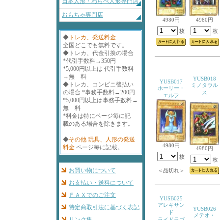
日本人形・わらべ人形専門店
おもちゃ専門店
4980円
4980円
枚
枚
◆
トレカ、発送料金
全国どこでも無料です。
◆トレカ、代金引換の場合
*代引手数料→350円
*5,000円以上は 代引手数料
→無 料
YUSB018
YUSB017
◆トレカ、コンビニ後払い
ミノタウル
ホーリー・
の場合 *事務手数料→200円
ス
エルフ
*5,000円以上は事務手数料→
無 料
*料金は特にページ毎に記
載のある場合を除きます。
◆
その他 玩具、人形の発送
4980円
料金
ページ毎に記載。
4980円
枚
枚
お買い物について
＜品切れ＞
お支払い・送料について
ＦＡＸでのご注文
YUSB025
アレキサン
特定商取引法に基づく表記
YUSB026
ド
メテオ・
リンク集
ライドラゴ