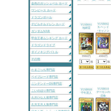
金色のガッシュベル カード
ワンピース カード
ドラゴンボール
YUSB002
デビルチルドレン カード
YUSB001
X-ヘッド
地縛霊
･キャノン
ガンダムWAR
甲虫王者ムシキング カード
ドラゴンドライブ
ダイノキングバトル
9980円
4980円
その他
枚
枚
たまごっち専門店
ベイブレード専門店
ニンテンドーDS専門店
YUSB010
YUSB009
こいのぼり専門店
デーモンの
千年原人
召喚
久月ひな人形専門店
久月五月人形専門店