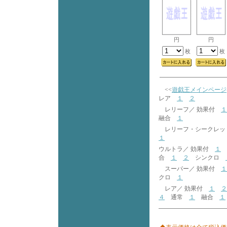
円
円
枚
枚
<<
遊戯王メインページ
レア
１
２
レリーフ／ 効果付
１
融合
１
レリーフ・シークレッ
１
ウルトラ／ 効果付
１
合
１
２
シンクロ
スーパー／ 効果付
１
クロ
１
レア／ 効果付
１
２
４
通常
１
融合
１