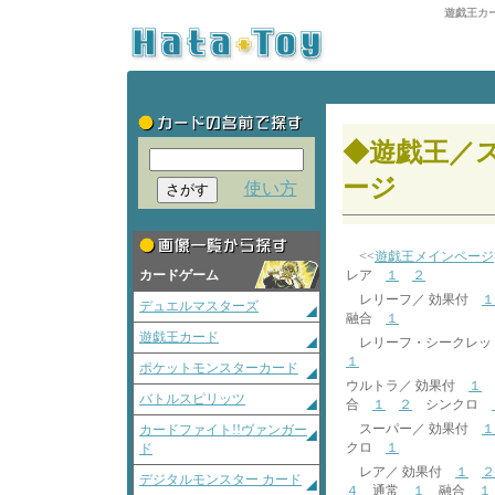
遊戯王カ
◆遊戯王／
ージ
使い方
<<
遊戯王メインページ
カードゲーム
レア
１
２
レリーフ／ 効果付
１
デュエルマスターズ
融合
１
遊戯王カード
レリーフ・シークレッ
１
ポケットモンスターカード
ウルトラ／ 効果付
１
バトルスピリッツ
合
１
２
シンクロ
スーパー／ 効果付
１
カードファイト!!ヴァンガー
クロ
１
ド
レア／ 効果付
１
２
デジタルモンスター カード
４
通常
１
融合
１