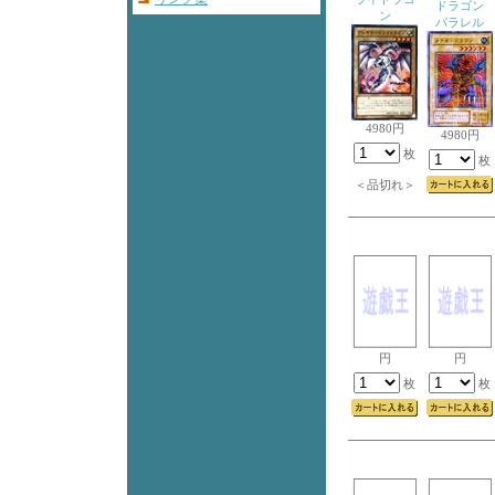
ドラゴン
ン
パラレル
4980円
4980円
枚
枚
＜品切れ＞
円
円
枚
枚